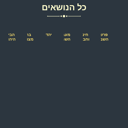
כל הנושאים
פרשת
חינוך
מעגל
יהדות
בת
הבית
השבוע
וחברה
השנה
מצווה
היהודי