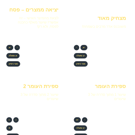
יציאה ממצרים – פסח
מצחיק מאוד
לצאת מהמיצר האישי – זה
אפשרי! שיעור מאלף כהכנה
משנכנס אדר מרבים בשמחה!
לפסח, ולא רק!
יא
י
י
יא
יב ומעלה
יב ומעלה
מנוי ניסיון
מנוי ניסיון
ספירת העומר
ספירת העומר 2
שיעור 1 מתוך סדרה של 3
שיעור 2 מתוך סדרה של 3
שיעורים
שיעורים
י
יא
ו
ז
יב ומעלה
ח