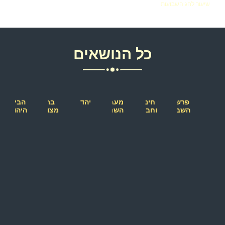
שיעור לחג השבועות
כל הנושאים
פרשת
חינוך
מעגל
יהדות
בת
הבית
השבוע
וחברה
השנה
מצווה
היהודי