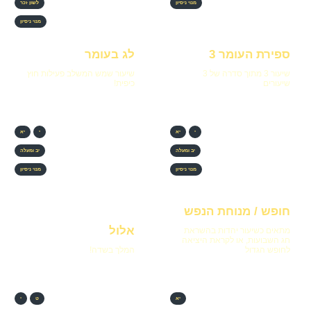
מנוי ניסיון
לשון זכר
מנוי ניסיון
ספירת העומר 3
לג בעומר
שיעור 3 מתוך סדרה של 3
שיעור שמש המשלב פעילות חוץ
שיעורים
כיפית!
י
יא
י
יא
יב ומעלה
יב ומעלה
מנוי ניסיון
מנוי ניסיון
חופש / מנוחת הנפש
אלול
מתאים כשיעור יהדות בהשראת
חג השבועות, או לקראת היציאה
לחופש הגדול
המלך בשדה!
יא
ט
י