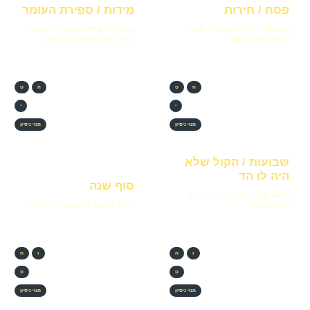
פסח / חירות
מידות / ספירת העומר
המצוות – חירות או עול?. שיעור
שיעור על מידות כהכנה למבצע
לפסח, או בלי קשר
כיתתי או בהקשר ללג בעומר
ח
ט
ח
ט
י
י
מנוי ניסיון
מנוי ניסיון
שבועות / הקול שלא
היה לו הד
סוף שנה
כאיש אחד בלב אחד’ – הכנה
לחג שבועות
מערך סיכום על השנה החולפת
ז
ח
ז
ח
ט
ט
מנוי ניסיון
מנוי ניסיון