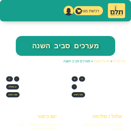
רכישת מנוי
מערכים סביב השנה
דף הבית
»
מעגל השנה
»
מערכים סביב השנה
ח
ט
י
יא
י
יב ומעלה
מנוי ניסיון
מנוי ניסיון
אלול / סליחה
יום כיפור
מקומה של הסליחה בנפשנו
עיצומו של יום מכפר… קשה
פנימה
להישאר אדישים.