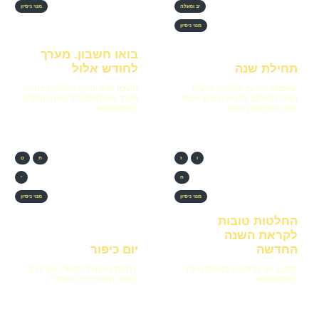
יב ומעלה
מנוי ניסיון
מנוי ניסיון
בואו חשבון. מערך
תחילת שנה
לחודש אלול
שאיפות. יעדים. אחריות אישית
חשבון נפש וסדרי עדיפויות בחיינו.
ושינוי הרגלים. כל מה שצריך שביל
מערך שמתאים לכל השנה ובפרט
שנה מוצלחת באמת
לחודש אלול
ו
ז
ח
ט
ח
י
מנוי ניסיון
מנוי ניסיון
החלטות טובות
לקראת השנה
החדשה
יום כיפור
הפעם אני מחליטה באמת! מערך
‘זדונות נעשו לו כזכויות’ איך ניתן
לחודש אלול
להפוך חטא זדוני לזכות?