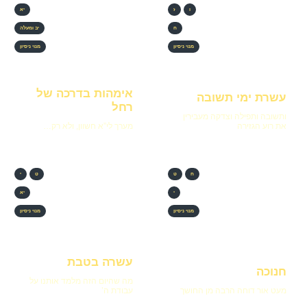
ו
ז
יא
ח
יב ומעלה
מנוי ניסיון
מנוי ניסיון
אימהות בדרכה של
עשרת ימי תשובה
רחל
ותשובה ותפילה וצדקה מעבירין
את רוע הגזירה
מערך לי”א חשוון, ולא רק…
ח
ט
ט
י
י
יא
מנוי ניסיון
מנוי ניסיון
עשרה בטבת
חנוכה
מה שהיום הזה מלמד אותנו על
מעט אור דוחה הרבה מן החושך
עבודת ה’