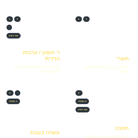
ח
ט
ח
ט
י
מנוי ניסיון
ז’ חשוון / ערבות
תשרי
הדדית
שיעור הכנה או סיכום לחודש
מהי ערבות הדדית? ולמה היא
החגים
מחייבת אותי?
יא
י
יא
יב ומעלה
יב ומעלה
מנוי ניסיון
חנוכה
עשרה בטבת
מה בין חכמת התורה לחכמת