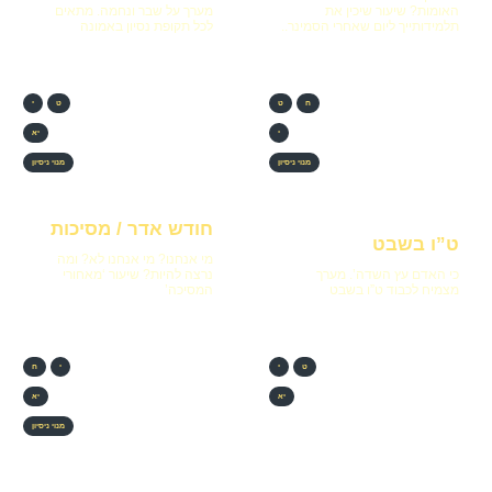
האומות? שיעור שיכין את
מערך על שבר ונחמה. מתאים
תלמידותייך ליום שאחרי הסמינר..
לכל תקופת נסיון באמונה
ח
ט
ט
י
י
יא
מנוי ניסיון
מנוי ניסיון
חודש אדר / מסיכות
ט”ו בשבט
מי אנחנו? מי אנחנו לא? ומה
כי האדם עץ השדה’. מערך
נרצה להיות? שיעור ‘מאחורי
מצמיח לכבוד ט”ו בשבט
המסיכה’
ט
י
י
ח
יא
יא
מנוי ניסיון