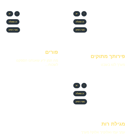
י
יא
י
יא
יב ומעלה
יב ומעלה
מנוי ניסיון
מנוי ניסיון
פורים
פירותך מתוקים
מה המן ידע שאנחנו הספקנו
מערך לטו בשבט
לשכוח…
י
יא
יב ומעלה
מנוי ניסיון
מגילת רות
עמך עמי ואלוקייך אלוקי! מערך