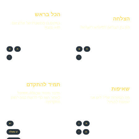
הכל בראש
הצלחה
במקום בו מחשבתו של אדם שם
מה בין הצלחה לסיעתא דשמיא?
הוא נמצא’
ח
ט
ח
ט
י
י
תמיד להתקדם
שאיפות
הדבר היחיד שבגללו תסתכל
מה המטרות שלי? לאן אני
לאחור הוא כדי לראות כמה רחוק
שואפת להגיע?
התקדמת
ח
ז
יא
ט
י
יב ומעלה