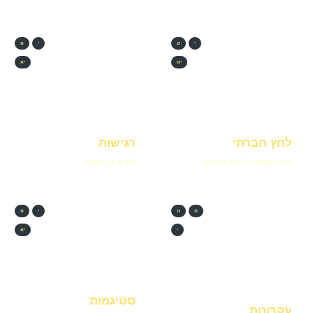
י
ט
י
ט
יא
יא
לחץ חברתי
רגישות
לחץ חברתי – לטוב ולמוטב
לשים לב לאחר
ח
ט
י
ט
י
יא
סטיגמות
עקרונות