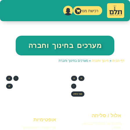
רכישת מנוי
מערכים בחינוך וחברה
דף הבית
»
חינוך וחברה
»
מערכים בחינוך וחברה
ח
ט
י
ט
י
יא
מנוי ניסיון
אלול / סליחה
אופטימיות
מקומה של הסליחה בנפשנו
פנימה
איך הופכים לאופטימיים?