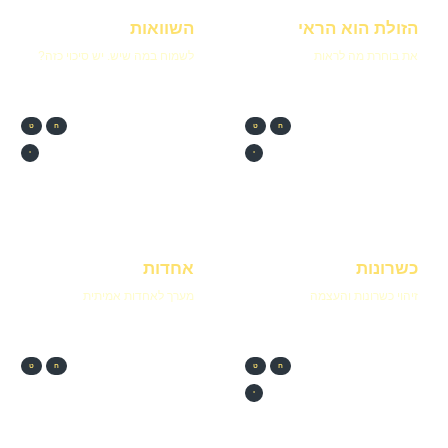
הזולת הוא הראי
השוואות
את בוחרת מה לראות
לשמוח במה שיש. יש סיכוי כזה?
ח
ט
ח
ט
י
י
כשרונות
אחדות
זיהוי כשרונות והעצמה
מערך לאחדות אמיתית
ח
ט
ח
ט
י