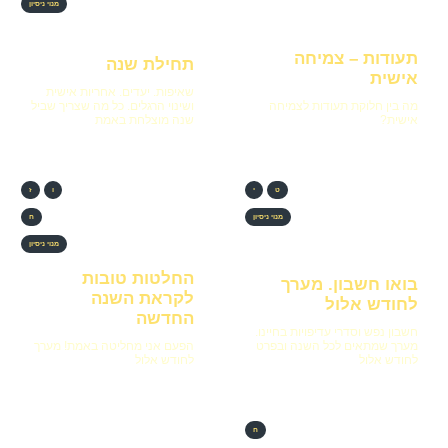
מנוי ניסיון
תעודות – צמיחה
תחילת שנה
אישית
שאיפות. יעדים. אחריות אישית
מה בין חלוקת תעודות לצמיחה
ושינוי הרגלים. כל מה שצריך שביל
אישית?
שנה מוצלחת באמת
ט
י
ו
ז
מנוי ניסיון
ח
מנוי ניסיון
החלטות טובות
בואו חשבון. מערך
לקראת השנה
לחודש אלול
החדשה
חשבון נפש וסדרי עדיפויות בחיינו.
מערך שמתאים לכל השנה ובפרט
הפעם אני מחליטה באמת! מערך
לחודש אלול
לחודש אלול
ח