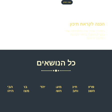
מנוי ניסיון
הכנה לקראת תיכון
המערך שיכין את התלמידות שלך
בצורה הטובה ביותר לקראת
המעבר לתיכון!
כל הנושאים
פרשת
חינוך
מעגל
יהדות
בת
הבית
השבוע
וחברה
השנה
מצווה
היהודי