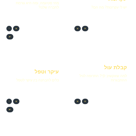
מהי סטיגמה, ומה היא גורמת
יש לי עקרונות? מה הם?
לחברה שלנו?
ח
ט
ט
י
יא
קבלת עול
עיקר וטפל
למה שאקשיב לך? התרופה לגיל
ההתבגרות
כלים להבחנה בין עיקר לטפל
ח
ט
ט
י
יא