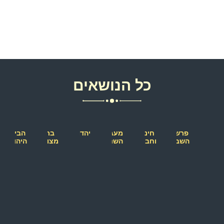
כל הנושאים
פרשת
חינוך
מעגל
יהדות
בת
הבית
השבוע
וחברה
השנה
מצווה
היהודי