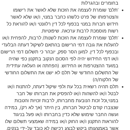
בחומרים ובהגרלות
‘תלם’ שומרת לעצמה את הזכות שלא לאשר את רישומו
והצטרפותו של פרט כלשהו כחבר במנוי, ו/או שלא לאשר
חידוש חברות במנוי בכפוף לכל דין רלוונטי ו/או להוראת כל
רשות מוסמכת לרבות ערכאה. שיפוטיות.
‘תלם’ שומרת לעצמה את הזכות לשנות/ לרבות, להפחית ו/או
להעלות את גובה דמי הרישום בהתאם לשיקול דעתה הבלעדי
ובכפוף לכל דין. למען הסר ספק, יובהר כי תשלום דמי הרישום
ו/או דמי החידוש יהיה לפי הסכום הנקוב בתקנון כפי שהיה
במועד ההצטרפות או החידוש. (הפחתה או העלאה עתידית
של התשלום החודשי של תלם לא ישנו את התשלום החודשי
של הלקוח/ה)
תלם תהיה רשאית בכל עת ולפי שיקול דעתה, להתנות ו/או
לבטל ו/או להשהות ו/או להפסיק את חברותו של חבר
במנוי,וכל זכות הנובעת מחברותו, לרבות זכויות והטבות
שנצברו קודם לביטול חברותו, בין היתר (אך לא רק), במידה
ועשה החבר שימוש שלא כדין בחברותו ו/או פעל בניגוד
להוראות התקנון ו/או החוק ו/או במידה שאמצעי תשלום שלו
אשר באמצעותו ביקש לבצע רכישה לא כובד על-ידי בנקים,