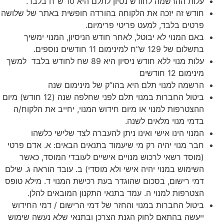
עלות ההרשמה לחודש נסיון לתלם היא 10 ש”ח בלבד.
חודש זה יזכה את הלקוחה בהורדה חופשית באתר של שלושה
פרטים בלבד, למעט פריטי פרימיום.
באם המנוי לא יבוטל, לאחר חודש הניסיון, המנוי ימשיך
בתשלום של 129 ש”ח למינימום 11 חודשים נוספים.
עלות מנוי ללא חודש ניסיון היא 89 שח לחודש בלבד למשך
מינימום 12 חודשים
הרשמה למנוי תלם היא בהו”ק של מינימום שנה
ביטול החברות במנוי תלם לפני שחלפה שנה (12 חודש) מיום
ההצטרפות למנוי או מיום חידוש המנוי, יחייב את הלקוח/ה
בדמי מנוי מלאים לשנה.
המנוי הינו אישי ואינו ניתן להעברה לצד שלישי כלשהו
חבר מנוי יהיה רק מי שיעמוד בתנאים הבאים: א. אדם פרטי
(מוסד רשאי לרכוש מנויים אישיים לעובדי המוסד, כאשר
השימוש במנוי יהיה אישי ולא מוסדי) ב. עובד הוראה ג. שילם
דמי רישום, בסכום שהוגדר בעת רכישת המנוי ד. מילא טופס
הצטרפות למנוי ה. עמד בתנאי התקנון המובאים להלן.
ביטול החברות במנוי והחזר של דמי הרישום / דמי החידוש
ייעשה בהתאם לחוק הגנת הצרכן ובתנאי שלא נעשה שימוש