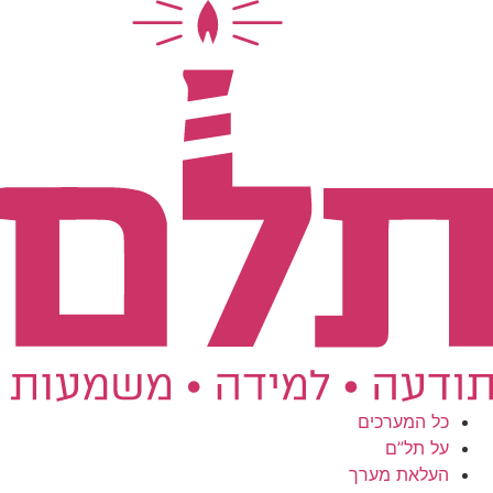
לג
תוכן
כל המערכים
על תל”ם
העלאת מערך