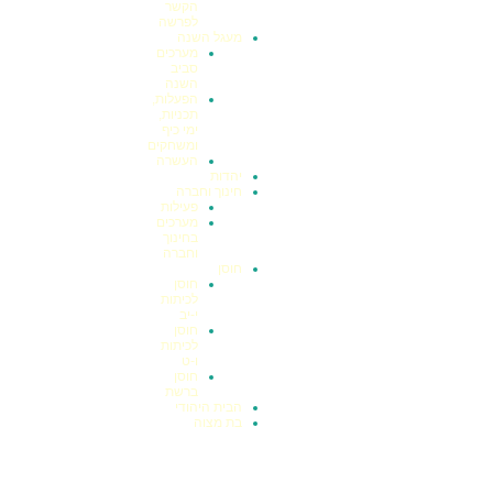
הקשר
לפרשה
מעגל השנה
מערכים
סביב
השנה
הפעלות,
תכניות,
ימי כיף
ומשחקים
העשרה
יהדות
חינוך וחברה
פעילות
מערכים
בחינוך
וחברה
חוסן
חוסן
לכיתות
י-יב
חוסן
לכיתות
ו-ט
חוסן
ברשת
הבית היהודי
בת מצוה