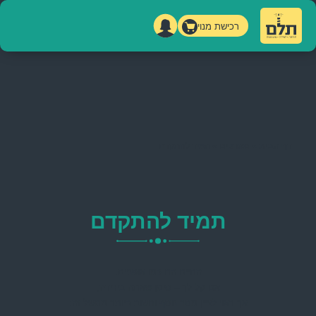
רכישת מנוי
דף הבית
»
מערכים
»
תמיד להתקדם
תמיד להתקדם
החיים הם כמו אופניים.
אם קל לך – סימן שאתה בירידה,
אך ראוי לציין מסר נוסף וחשוב ביותר ממשל זה: