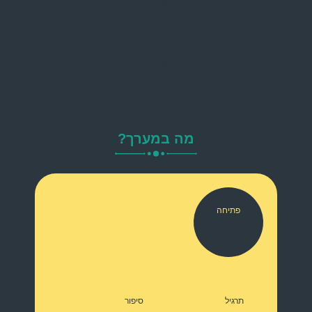
בחיים, כמו ברכיבה על גבי אופניים – ההתקדמות היא הכרחית
על מנת שלא למעוד.
עצירה באותו מקום גורמת לנפילה!
גם אם קרה ואדם מעד ונכשל (שהרי כבר אמר החכם מכל אדם
“שבע יפול צדיק וקם”),
אל לו להתחפר במצבו, התחפרות זו היא היא מטרתו של היצר
בנפילה. עליו לקום, להתנער ולהמשיך הלאה
מה במערך?
פתיחה
תרגיל
סיפור