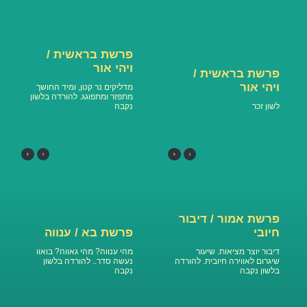
פרשת בראשית /
ויהי אור
פרשת בראשית /
ויהי אור
מדליקים נר קטן, ומיד החושך
מתפזר ומתפוגג. להורדה בלשון
לשון זכר
נקבה
ו
ז
ו
ז
פרשת אמור / דיבור
חיובי
פרשת בא / ענווה
דיבור יוצר מציאות. שיעור
מהי ענווה? מהי גאווה? בואוו
שיגרום לאווירה חיובית. להורדה
נעשה סדר.. להורדה בלשון
בלשון נקבה
נקבה