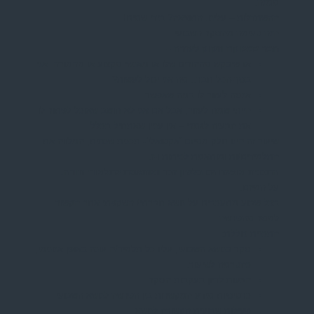
ממנה.
ההשתדלות – עלינו. התוצאה? בידי שמים!
הנה טעימה מהסקר השבועי:
חבר במצוקה וזקוק לעזרה –
אז שיבקש מההורים שלו או מאנשי מקצוע או מהמורה. אני
בסך-הכל חבר.. מה אני יכול לעשות?
אנסה לעזור לו במה שאפשר
הייתי שמח לעזור, אבל אם אני לא חושב שאוכל לפתור לו
את הבעיה לגמרי – אין עניין שאתחיל בכלל
שיעור זה הינו חלק ממיזם ‘אקטואלי’- תכנית שנתית, המלווה את
התלמידים/ות ומותאמת לכיתות ו-ז.
התכנית מוצעת גם בלשון זכר ומותאמת לתלמודי תורה.
על המיזם:
בכל שבוע מתעכבים על נושא חברתי/ השקפתי אחר הקשור
למסר מהפרשה.
התכנית כוללת:
סקר בנושא השבועי, עליו כל תלמיד/ה עונה באופן אנונימי,
כהטרמה לשיעור.
הצעות לדיון בעקבות הסקר
כרטיסיות מידע המקשרות בין הפרשה לנושא השבועי
פעילות שבועית הקשורה לנושא