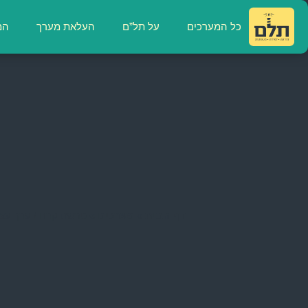
כל המערכים
על תל”ם
העלאת מערך
המ
דף הבית
»
מערכים
»
פרשת קרח / ערך עצ