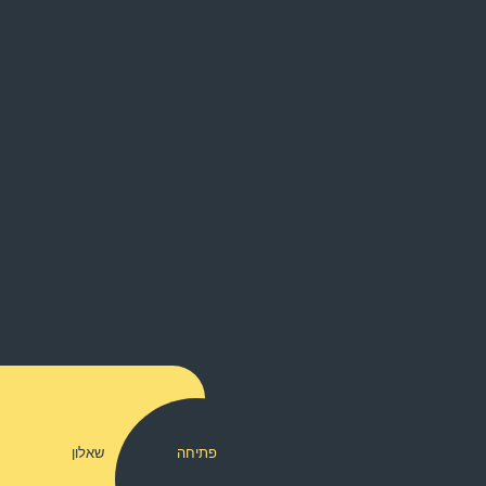
הצ
כר
פע
סי
נק
מז
כר
פתיחה
שאלון