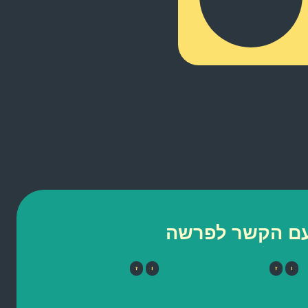
 עם הקשר לפרשה
ו
ז
ו
ז