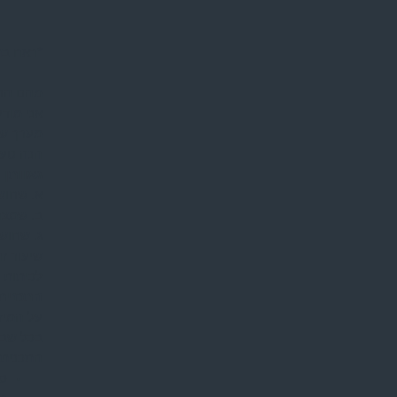
*ראה בת
מהם החו
אני מודע
מערך שי
הנה טעי
גאוותן 
א. שחוש
ב. שמצה
ג. שחוש
שיעור ז
לכיתות ו-
התכנית 
על המיז
בכל שבו
התכנית 
סק