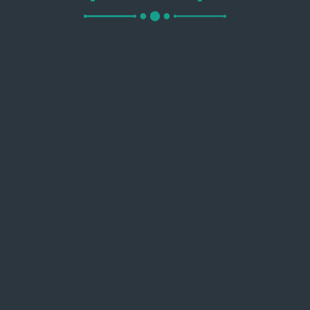
חתית העמוד הסבר על המיזם המיוחד ‘אקטואלי’
זקות שבי?
 להן? זה טוב להכיר אותן? או שאולי זו גאווה?
עשה סדר בנושא, ויעצים את הערך העצמי של התלמידים
מה מהסקר השבועי:
היא מי
ב שהוא טוב במשהו
יר ואומר בקול במה הוא טוב
ב שהוא נעלה יותר מאחרים
ה הינו חלק ממיזם ‘אקטואלי’- תכנית שנתית, המלווה את התלמידים/ות ומ
ז.
מוצעת גם בלשון זכר ומותאמת לתלמודי תורה.
ם:
ע מתעכבים על נושא חברתי/ השקפתי אחר הקשור למסר מהפרשה.
כוללת:
ר בנושא השבועי, עליו כל תלמיד/ה עונה באופן אנונימי, כהטרמה לשיעור