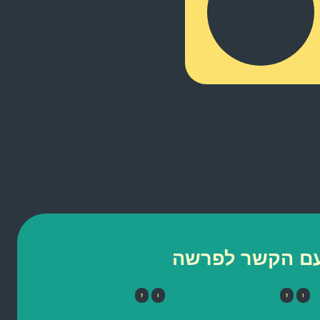
 עם הקשר לפרשה
ו
ז
ו
ז