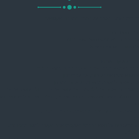
חתית העמוד הסבר על המיזם המיוחד ‘אקטואלי’
דבר חשוב. ברור.
ל פינות זה לא ממש נחשב שקר. נכון?
של סיפור… יש איתו בעיה?
מה מהסקר השבועי:
בר באמצע מבחן אם הוא ענה כמוני בשאלה 8 זה –
 נקרא שקר! אני רק בודק אם עניתי נכון
ור. אפשר להשוות תשובות רק אחרי המבחן
 הסתם זה אסור, אבל לפעמים אני עושה את זה… כולם עושים את זה
ה הינו חלק ממיזם ‘אקטואלי’- תכנית שנתית, המלווה את התלמידים/ות ומ
ז.
מוצעת גם בלשון זכר ומותאמת לתלמודי תורה.
ם:
ע מתעכבים על נושא חברתי/ השקפתי אחר הקשור למסר מהפרשה.
כוללת: