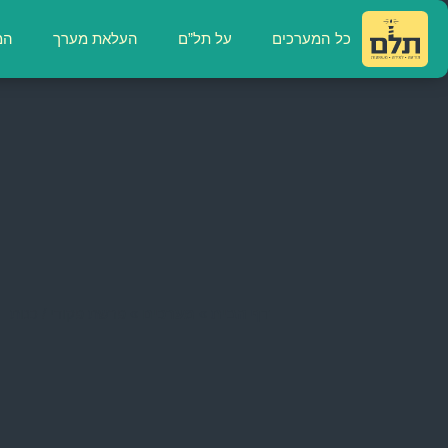
כל המערכים
על תל”ם
העלאת מערך
המ
דף הבית
»
מערכים
»
פרשת פקודי / כנות