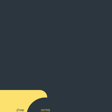
סק
הצ
כר
פע
סי
נק
מז
כר
פתיחה
שאלון