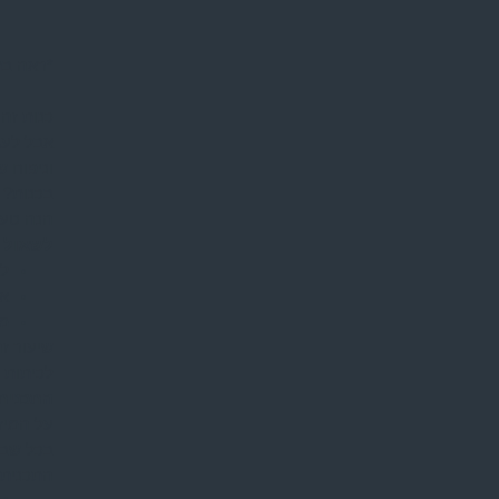
*ראה בת
כנות זה 
אבל לעג
וניפוח 
בכנות?
הנה טעי
לשאול ח
לא
אס
מן
שיעור ז
לכיתות ו-
התכנית 
על המיז
בכל שבו
התכנית 