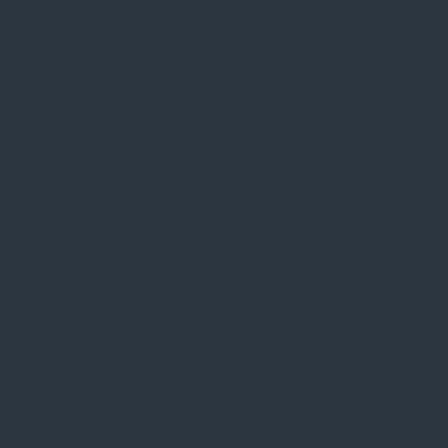
*ראה בת
למה מקי
מה הכוונ
ומה בכל
הנה טעי
הפירוש 
לפ
אי
אק
אד
שיעור ז
לכיתות ו-
התכנית 
על המיז
בכל שבו
התכנית 