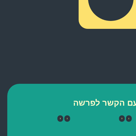
 עם הקשר לפרשה
ו
ז
ו
ז