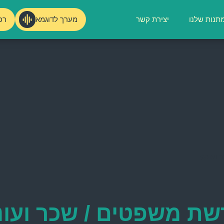
מערך לדוגמא
רכ
תנות שלנו
יצירת קשר
 ועונש
שת משפטים / שכר ועונ