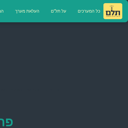
כל המערכים
על תל”ם
העלאת מערך
המ
דף הבית
»
מערכים
»
פרשת משפטים / שכר
פר