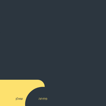
סק
הצ
כר
פע
סי
נק
מז
כר
פתיחה
שאלון