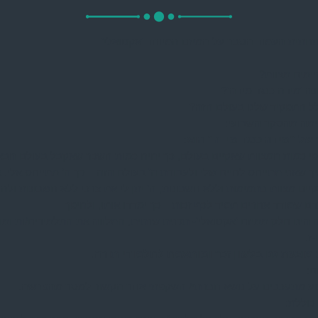
חתית העמוד הסבר על המיזם המיוחד ‘אקטואלי’
ימים מצוות?
ה ‘מידה כנגד מידה’?
ל התפקיד שלנו בעולם הזה?
מה מהסקר השבועי:
של “מידה כנגד מידה” הוא:
י כמות המצוות שאקיים בעולם, כך יהיה כמות השכר שאקבל בעולם הבא
ך שאני מתייחס לחיים שלי ולעבודת ה’ בעולם הזה – כך ה’ מתייחס אלי. 
יים מצוות בתמימות וללא חשבונות, ה’ יתן לי את צרכי ללא חשבונות ולהי
ם שמודד אחרים תמיד לכף זכות – כך ימדדו אותו, ולהיפך
ה הינו חלק ממיזם ‘אקטואלי’- תכנית שנתית, המלווה את התלמידים/ות ומ
ז.
מוצעת גם בלשון זכר ומותאמת לתלמודי תורה.
ם:
ע מתעכבים על נושא חברתי/ השקפתי אחר הקשור למסר מהפרשה.
כוללת: