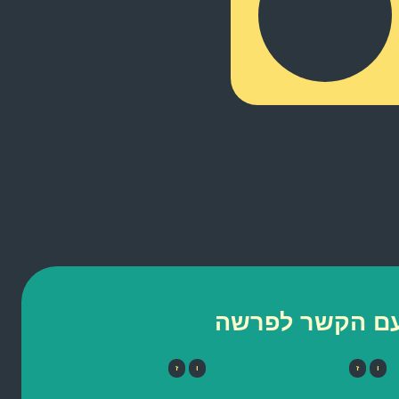
 עם הקשר לפרשה
ו
ז
ו
ז