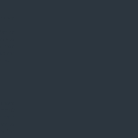
*ראי בת
מה הזלזו
על איזה
מערך חש
הנה טעי
הגעתי 
שיעור ז
לכיתות ו-
התכנית 
על המיז
בכל שבו