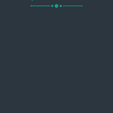
חתית העמוד הסבר על המיזם המיוחד ‘אקטואלי’
ל, הציניות והאדישות עושים לנו?
 תגובות אנחנו צריכים להתבונן מחדש?
וב ומעורר
מה מהסקר השבועי:
לבית של חברה ושמתי לב שאצלה בבית מקפידים על חומרות שאצ
הקהילה כלל לא מקפידים
אני ממש לא מבינה בשביל מה צריך להחמיר סתם. בלי סיבה.
שיחמירו. מה אכפת לי? עניין שלהם…
יש לי הערכה גדולה אליה. כל הכבוד לה! לא קל להחמיר יותר מהשאר.
ה הינו חלק ממיזם ‘אקטואלי’- תכנית שנתית, המלווה את התלמידים/ות ומ
ז.
מוצעת גם בלשון זכר ומותאמת לתלמודי תורה.
ם:
ע מתעכבים על נושא חברתי/ השקפתי אחר הקשור למסר מהפרשה.