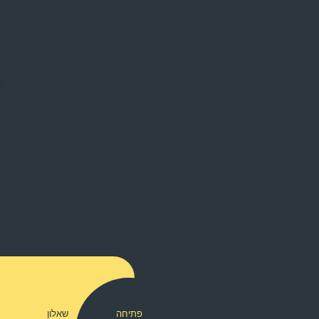
התכנית 
סק
הצ
כר
פע
סי
נק
מז
כר
פתיחה
שאלון