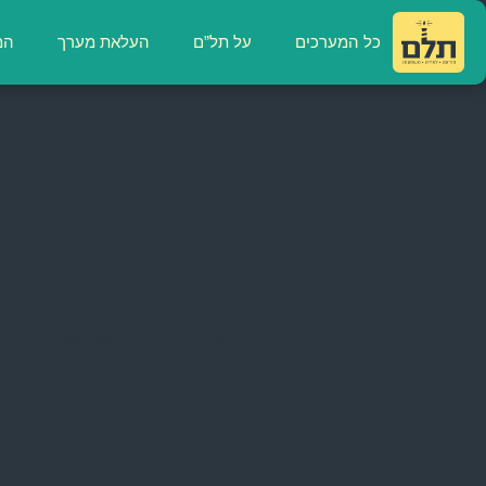
כל המערכים
על תל”ם
העלאת מערך
המ
דף הבית
»
מערכים
»
פרשת בשלח / קרירו