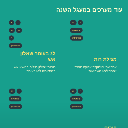
עוד מערכים במעגל השנה
י
יא
ו
ז
יב ומעלה
ח
ט
מנוי ניסיון
י
מנוי ניסיון
לג בעומר שאלון
מגילת רות
אש
עמך עמי ואלוקייך אלוקי! מערך
מצגת שאלון מילים בנושא אש
שיעור לחג השבועות
בהתאמה ללג בעומר
י
יא
י
יא
יב ומעלה
יב ומעלה
מנוי ניסיון
מנוי ניסיון
פורים