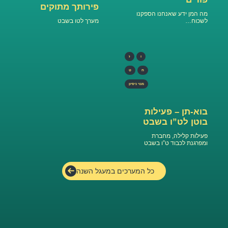
פירותך מתוקים
מה המן ידע שאנחנו הספקנו
לשכוח…
מערך לטו בשבט
ו
ז
ח
ט
מנוי ניסיון
בוא-תן – פעילות
בוטן לט”ו בשבט
פעילות קלילה, מחברת
ומפרגנת לכבוד ט”ו בשבט
כל המערכים במעגל השנה