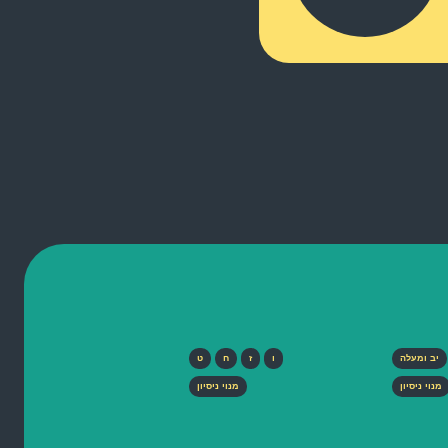
יב ומעלה
ו
ז
ח
ט
מנוי ניסיון
מנוי ניסיון