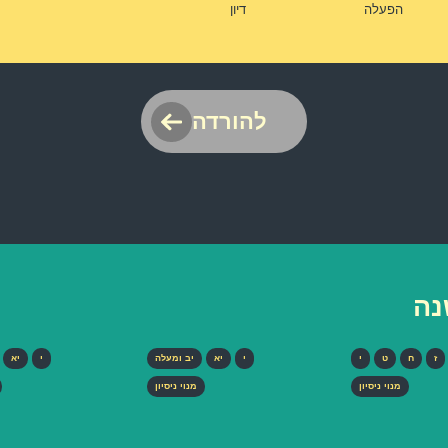
הפעלה
דיון
להורדה
נה
ז
ח
ט
י
י
יא
יב ומעלה
י
יא
מנוי ניסיון
מנוי ניסיון