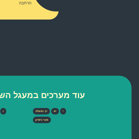
הרחבה
עוד מערכים במעגל הש
י
יא
יב ומעלה
ו
מנוי ניסיון