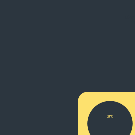
לנו,
?
סיום