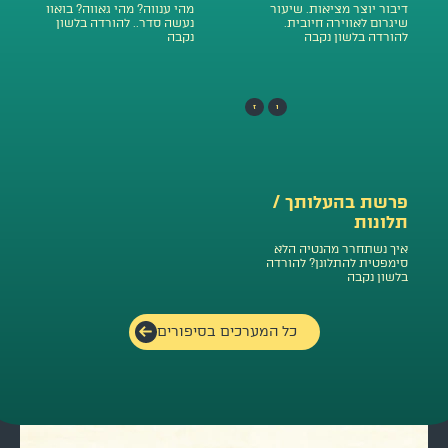
דיבור יוצר מציאות. שיעור
מהי ענווה? מהי גאווה? בואוו
שיגרום לאווירה חיובית.
נעשה סדר.. להורדה בלשון
להורדה בלשון נקבה
נקבה
ו
ז
פרשת בהעלותך /
תלונות
איך נשתחרר מהנטיה הלא
סימפטית להתלונן? להורדה
בלשון נקבה
כל המערכים בסיפורים