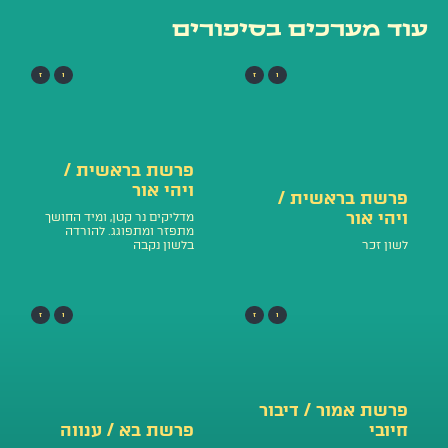
עוד מערכים בסיפורים
ו
ז
ו
ז
פרשת בראשית /
ויהי אור
פרשת בראשית /
ויהי אור
מדליקים נר קטן, ומיד החושך
מתפזר ומתפוגג. להורדה
לשון זכר
בלשון נקבה
ו
ז
ו
ז
פרשת אמור / דיבור
חיובי
פרשת בא / ענווה