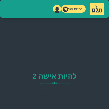
רכישת מנוי
דף הבית
»
מערכים
»
להיות אישה 2
להיות אישה 2
במפגש השני בסדנא ‘להיות אישה’ נתחבר לתפקיד ולמהות
הנשית, נכיר את סדר ההשתלשלות בבריאה, והפתח מודעות
אישית למניעים תת הכרתיים הנוגעים לחוויית הקבלה