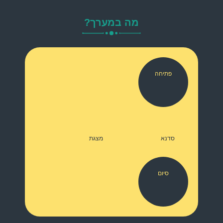
מה במערך?
פתיחה
סדנא
מצגת
סיום