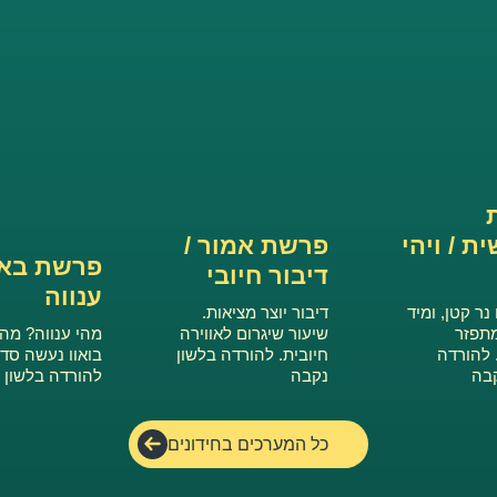
ת / ויהי
פרשת אמור /
פרשת בא 
דיבור חיובי
ענווה
נר קטן, ומיד
דיבור יוצר מציאות.
תפזר
שיעור שיגרום לאווירה
מהי ענווה? מהי
 להורדה
חיובית. להורדה בלשון
בואוו נעשה סדר
קבה
נקבה
להורדה בלשון 
כל המערכים בחידונים