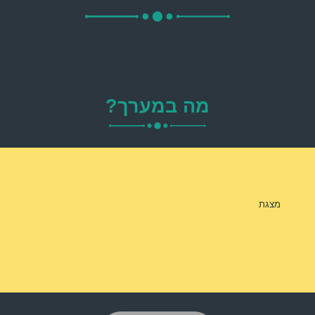
חידון א-ב על מושגי חגי תשרי
מה במערך?
מצגת