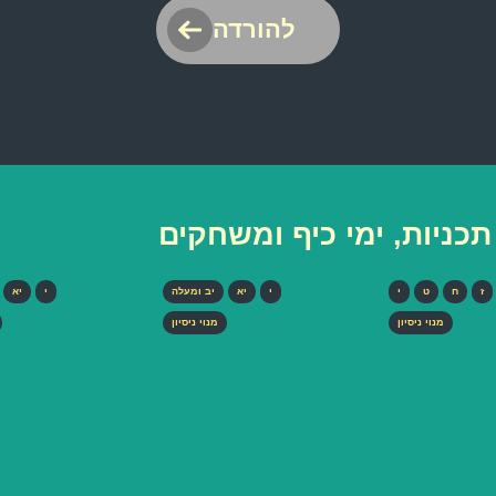
להורדה
כניות, ימי כיף ומשחקים
ז
ח
ט
י
י
יא
יב ומעלה
י
יא
מנוי ניסיון
מנוי ניסיון