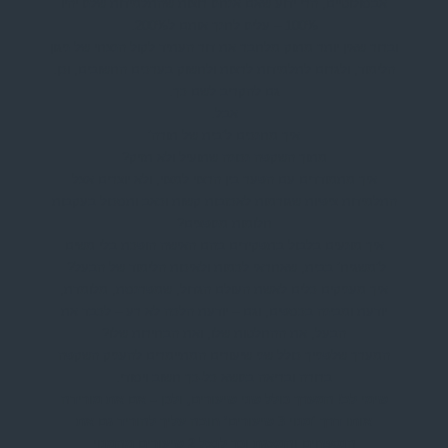
אבסולוטיים, הרי ידוע שאם אנחנו רוצות שהתלמידות שלנו יהיו
100% – עלינו לחנך אותם ל200%.
וברור שאין יותר מתוק מלחבר את דור העתיד לקול הנצחי של ניגון
הלימוד, ולגרום לתלמידות לרצות ולחשוק בערכים החשובים, וכן.
גם להקריב לשם כך.
אבל.
איך מחנכים ל’בית של תורה’
מתוך השקפה נכונה שתועיל ולא תזיק?
איך מתמודדים עם הפער בין הרצוי למצוי, ולא יוצרים אצל
התלמידות ציפיות שגורמות לאכזבות קשות וכאב ותסכול בעקבות
חלומות מנופצים?
איך מונעים בלבול בתפקידים בהם האישה הופכת בלי משים
ל’משגיח’ בבית, שאחראי לכמות ולאיכות הלימוד של הבעל?
איך מעניקים כלים
לאשת העולם הגדול, שמפרנסת, מלומדת,
יודעת ומבינה בכספים, וגם – יודעת הלכה לא רע –
לכבד את
הבעל, את ההחלטות שלו, ואת הבחירות שלו?
המערך שלפנייך כולל שני שיעורים המתיימרים להעניק השקפה
ברורה ובריאה בנושא כל-כך חשוב ויסודי.
שימי לב! המערך כולל שני שיעורים, ולכן – אם את מורידה
אותו דרך ‘מנוי 3 שיעורים’ חובה עליך להוריד גם את
הנספחים והמצגת וכך לנצל 2 שיעורים מהמנוי