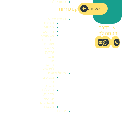
סטודיו AI
שליחה
קטגוריות
פרשת שבוע
סיפורים
טריוויה
או בדרך
חידונים
הנוחה לך:
אקטואלי
– תכנית
שנתית
בנושאי
יהדות
וחברה
עם
הקשר
לפרשה
מעגל השנה
מערכים
סביב
השנה
הפעלות,
תכניות,
ימי כיף
ומשחקים
העשרה
יהדות
חינוך וחברה
פעילות
מערכים
בחינוך
וחברה